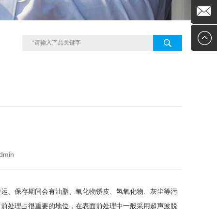
0755-
在线客
294921
服
kelison
dmin
搬运、保存期间会有油脂、氧化物锈皮、氢氧化物、灰尘等污
，前处理占很重要的地位，在表面前处理中一般采用超声波脱