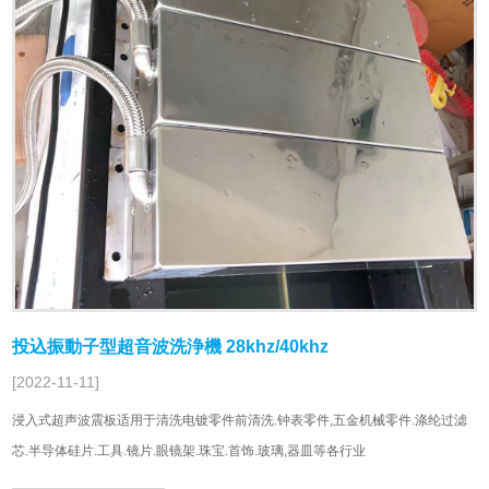
投込振動子型超音波洗浄機 28khz/40khz
[2022-11-11]
浸入式超声波震板适用于清洗电镀零件前清洗.钟表零件,五金机械零件.涤纶过滤
芯.半导体硅片.工具.镜片.眼镜架.珠宝.首饰.玻璃,器皿等各行业