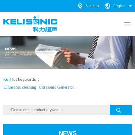
Sitemap
English
Keli
Hot keywords：
|
Ultrasonic cleaning
Ultrasonic Generator
NEWS