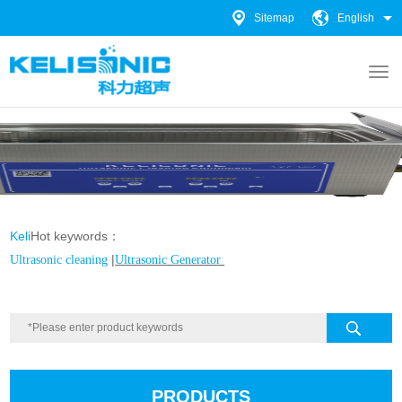
Sitemap
English
Keli
Hot keywords：
|
Ultrasonic cleaning
Ultrasonic Generator
PRODUCTS