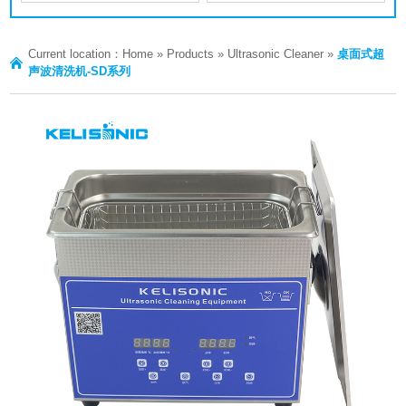
Current location：
Home
»
Products
»
Ultrasonic Cleaner
»
桌面式超
声波清洗机-SD系列