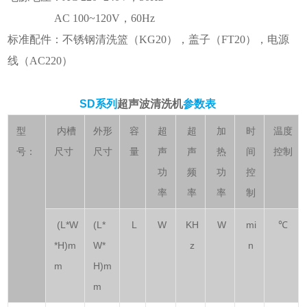
AC 100~120V，60Hz
标准配件：不锈钢清洗篮（KG20），盖子（FT20），电源
线（AC220）
SD系列
超声波清洗机
参数表
型
内槽
外形
容
超
超
加
时
温度
号：
尺寸
尺寸
量
声
声
热
间
控制
功
频
功
控
率
率
率
制
(L*W
(L*
L
W
KH
W
mi
℃
*H)m
W*
z
n
m
H)m
m