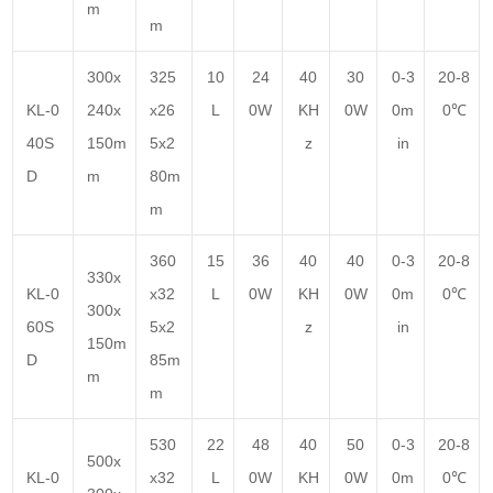
m
m
300x
325
10
24
40
30
0-3
20-8
KL-0
240x
x26
L
0W
KH
0W
0m
0℃
40S
150m
5x2
z
in
D
m
80m
m
360
15
36
40
40
0-3
20-8
330x
KL-0
x32
L
0W
KH
0W
0m
0℃
300x
60S
5x2
z
in
150m
D
85m
m
m
530
22
48
40
50
0-3
20-8
500x
KL-0
x32
L
0W
KH
0W
0m
0℃