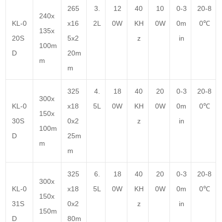
265
3.
12
40
10
0-3
20-8
240x
KL-0
x16
2L
0W
KH
0W
0m
0℃
135x
20S
5x2
z
in
100m
D
20m
m
m
325
4.
18
40
20
0-3
20-8
300x
KL-0
x18
5L
0W
KH
0W
0m
0℃
150x
30S
0x2
z
in
100m
D
25m
m
m
325
6.
18
40
20
0-3
20-8
300x
KL-0
x18
5L
0W
KH
0W
0m
0℃
150x
31S
0x2
z
in
150m
D
80m