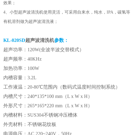
效果；
4、
小型
超声波清洗机
使用灵活，可采用自来水，纯水，IPA，碳氢等
有机溶剂做为超声波清洗液；
KL-020SD
超声波清洗机
参数：
超声功率：120W(全波半波交替模式）
超声频率：40KHz
加热功率：100W
内槽容量：3.2L
工作液温：20-80℃范围内（数码式温度时间控制系统）
内槽尺寸：240*135*100 mm（L x W x H）
外形尺寸：265*165*220 mm（L x W x H）
内槽材料：SUS304不锈钢冲压槽体
外壳材料：不锈钢花纹板
电源电压：AC 220~240V，50Hz