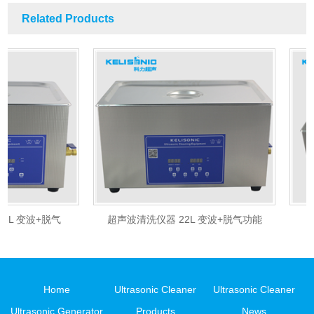
Related Products
 变波+脱气
超声波清洗仪器 22L 变波+脱气功能
PCB
Home
Ultrasonic Cleaner
Ultrasonic Cleaner
Ultrasonic Generator
Products
News