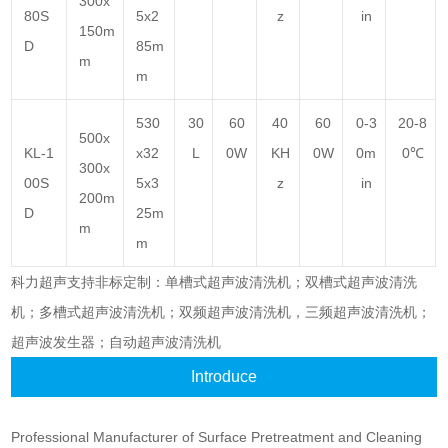
300x
80S
5x2
z
in
150m
D
85m
m
m
530
30
60
40
60
0-3
20-8
500x
KL-1
x32
L
0W
KH
0W
0m
0℃
300x
00S
5x3
z
in
200m
D
25m
m
m
科力超声
支持非标定制：单槽式
超声波清洗机
；双槽式
超声波清洗
机
；多槽式
超声波清洗机
；双频
超声波清洗机
，三频
超声波清洗机
；
超声波发生器
；自动
超声波清洗机
Introduce
Professional Manufacturer of Surface Pretreatment and Cleaning