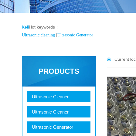
Keli
Hot keywords：
|
Ultrasonic cleaning
Ultrasonic Generator
Current lo
PRODUCTS
Ultrasonic Cleaner
Ultrasonic Cleaner
Ultrasonic Generator