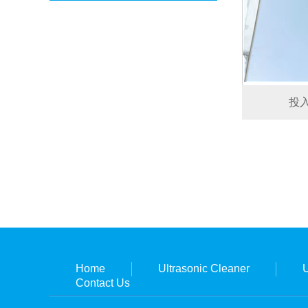
投
Home
Ultrasonic Cleaner
U
Contact Us