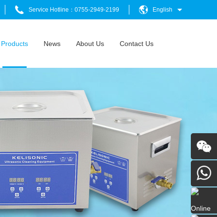
Service Hotline：0755-2949-2199
English
Products
News
About Us
Contact Us
Follow
Us
+86-
Online