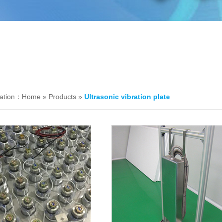
cation：
Home
»
Products
»
Ultrasonic vibration plate