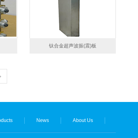
钛合金超声波振(震)板
»
oducts
News
About Us