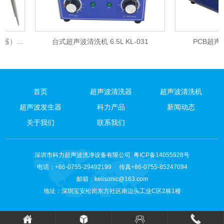
超声波清洗仪(实验室超声波清洗仪器）4.5L KL-030
台式超声波清洗机 6.5L KL-031
PCB超声波清洗
首页
超声波清洗器
超声波清洗机
超声波发生器
科力产品
新闻动态
关于我们
联系我们
深圳市科力超声波洗净设备有限公司
粤ICP备14055928号
电话：+86-0755-29492199 传真+86-0755-85247094
邮箱：
kelisonic@163.com
地址：深圳宝安松岗东方社区南边头工业C区2栋1楼