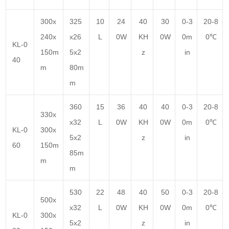
300x
325
10
24
40
30
0-3
20-8
240x
x26
L
0W
KH
0W
0m
0℃
KL-0
150m
5x2
z
in
40
m
80m
m
360
15
36
40
40
0-3
20-8
330x
x32
L
0W
KH
0W
0m
0℃
KL-0
300x
5x2
z
in
60
150m
85m
m
m
530
22
48
40
50
0-3
20-8
500x
x32
L
0W
KH
0W
0m
0℃
KL-0
300x
5x2
z
in