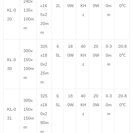
240x
x16
2L
0W
KH
0W
0m
0℃
KL-0
135x
5x2
z
in
20
100m
20m
m
m
325
4.
18
40
20
0-3
20-8
300x
x18
5L
0W
KH
0W
0m
0℃
KL-0
150x
0x2
z
in
30
100m
25m
m
m
325
6.
18
40
20
0-3
20-8
300x
x18
5L
0W
KH
0W
0m
0℃
KL-0
150x
0x2
z
in
31
150m
80m
m
m