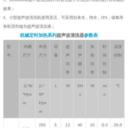
效果；
4、小型
超声波清洗机
使用灵活，可采用自来水，纯水，IPA，碳氢等
有机溶剂做为超声波清洗液；
机械定时加热系列
超声波清洗器
参数表
型
内槽
外形
容
超
超
加
时
温度
号：
尺寸
尺寸
量
声
声
热
间
控制
功
频
功
控
率
率
率
制
(L*W
(L*
L
W
KH
W
mi
℃
*H)m
W*
z
n
m
H)m
m
265
3.
12
40
10
0-3
20-8