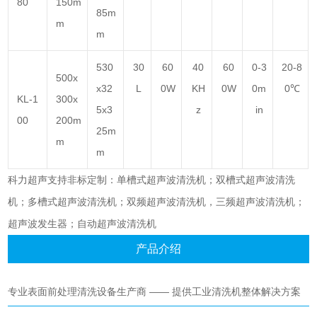
80
150m
85m
m
m
530
30
60
40
60
0-3
20-8
500x
x32
L
0W
KH
0W
0m
0℃
KL-1
300x
5x3
z
in
00
200m
25m
m
m
科力超声
支持非标定制：
单槽式超声波清洗机
；双槽式
超声波清洗
机
；多槽式
超声波清洗机
；双频
超声波清洗机
，三频
超声波清洗机
；
超声波发生器
；自动
超声波清洗机
产品介绍
专业表面前处理清洗设备生产商 —— 提供工业清洗机整体解决方案