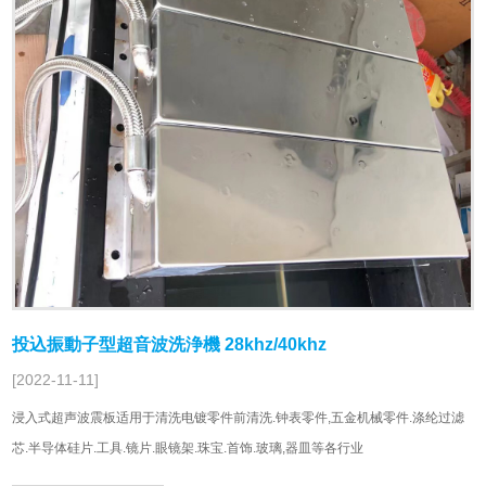
投込振動子型超音波洗浄機 28khz/40khz
[2022-11-11]
浸入式超声波震板适用于清洗电镀零件前清洗.钟表零件,五金机械零件.涤纶过滤
芯.半导体硅片.工具.镜片.眼镜架.珠宝.首饰.玻璃,器皿等各行业