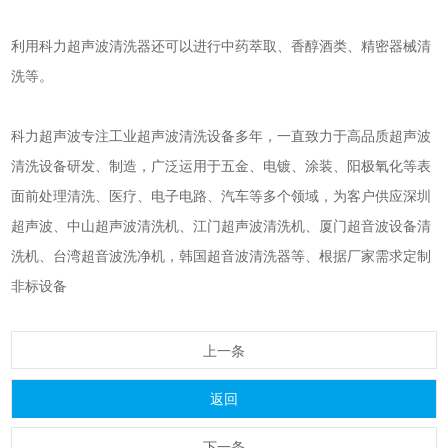
利用科力
超声波清洗器
还可以进行中药萃取、香醇酒类、精密器械清
洗等。
科力超声
波专注工业
超声波清洗设备
多年，一直致力于高品质
超声波
清洗设备
研发、制造，广泛运用于五金、电镀、涂装、阳极氧化等表
面前处理清洗、医疗、电子电路、汽车等多个领域，为客户供应深圳
超声波、中山
超声波清洗机
、江门
超声波清洗机
、厦门超音波设备清
洗机、台湾
超音波洗净机
，韩国超音波清洗器等、根据厂家需求定制
非标设备
上一条
返回
下一条