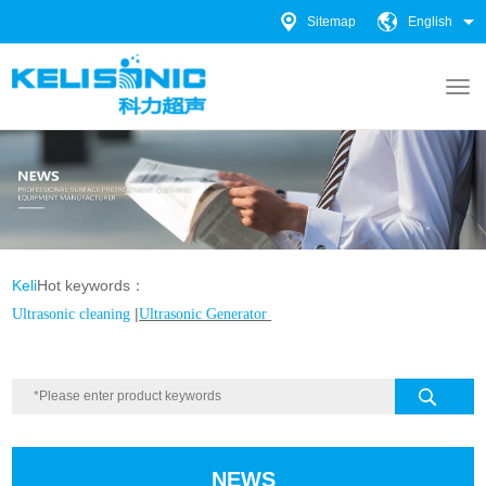
Sitemap
English
Keli
Hot keywords：
|
Ultrasonic cleaning
Ultrasonic Generator
NEWS