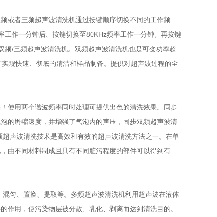
双频或者三频
超声波清洗机
通过按键顺序切换不同的工作频
z频率工作一分钟后、按键切换至80KHz频率工作一分钟、再按键
双频/三频
超声波清洗机
。双频
超声波清洗机
也是可变功率
超
用。可实现快速、彻底的清洁和样品制备。提供对超声波过程的全
果！使用两个谐波频率同时处理可提供出色的清洗效果。同步
气泡的坍缩速度，并增强了气泡内的声压，同步双频超声波清
频超声波清洗技术是高效和有效的超声波清洗方法之一。在单
此，由不同材料制成且具有不同脏污程度的部件可以得到有
、混匀、置换、提取等。多频
超声波清洗机
利用超声波在液体
接的作用，使污染物层被分散、乳化、剥离而达到清洗目的。