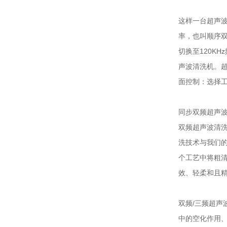
这样一台
超声
率，也叫顺序双
切换至120K
声波清洗机
。超
面控制：选择
同步双频
超声
双频
超声波清
洗技术与我们
个工艺中将粗
效、轻柔和且
双频/三频
超声
中的空化作用