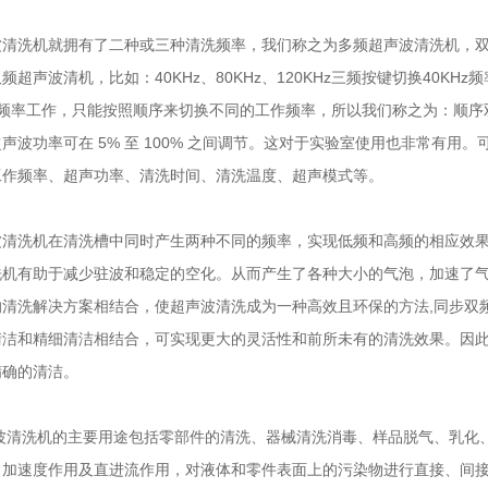
波清洗机
就拥有了二种或三种清洗频率，我们称之为多频
超声波清洗机
，
频超声波清机，比如：40KHz、80KHz、120KHz三频按键切换40KH
Hz频率工作，只能按照顺序来切换不同的工作频率，所以我们称之为：顺序
声波功率可在 5% 至 100% 之间调节。这对于实验室使用也非常有
工作频率、超声功率、清洗时间、清洗温度、超声模式等。
波清洗机
在清洗槽中同时产生两种不同的频率，实现低频和高频的相应效
洗机
有助于减少驻波和稳定的空化。从而产生了各种大小的气泡，加速了
的清洗解决方案相结合，使超声波清洗成为一种高效且环保的方法,同步双
清洁和精细清洁相结合，可实现更大的灵活性和前所未有的清洗效果。因
精确的清洁。
波清洗机
的主要用途包括零部件的清洗、器械清洗消毒、样品脱气、乳化
、加速度作用及直进流作用，对液体和零件表面上的污染物进行直接、间