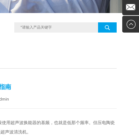
0755-
在线客
294921
服
kelison
指南
dmin
般使用
超声波换能器
的基频，也就是低那个频率。但压电陶瓷
频
超声波清洗机
。