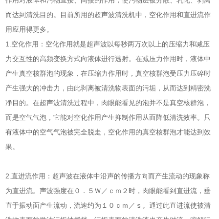
作用对液体和污物直接、间接的作用，使污物层被分散、乳化、剥离
而达到清洗目的。目前所用的
超声波清洗机
中，空化作用和直进流作
用应用得更多。
1.空化作用：空化作用就是超声波以每秒两万次以上的压缩力和减压
力交互性的高频变换方式向液体进行透射。在减压力作用时，液体中
产生真空核群泡的现象，在压缩力作用时，真空核群泡受压力压碎时
产生强大的冲击力，由此剥离被清洗物表面的污垢，从而达到精密洗
净目的。在超声波清洗过程中，肉眼能看见的泡并不是真空核群泡，
而是空气气泡，它能对空化作用产生抑制作用从而降低清洗效率。只
有液体中的空气气泡被完全脱走，空化作用的真空核群泡才能达到效
果。
2.直进流作用：超声波在液体中沿声的传播方向而产生流动的现象称
为直进流。声波强度在０．５Ｗ／ｃｍ２时，肉眼能看到直进流，垂
直于振动面产生流动，流速约为１０ｃｍ／ｓ。通过此直进流使被清