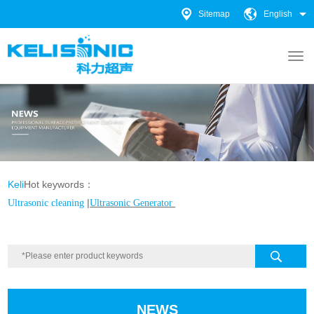
Sitemap
English
Keli
Hot keywords：
|
Ultrasonic cleaning
Ultrasonic Generator
NEWS