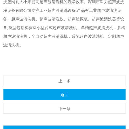
洗篮网孔大小来提高
超声波清洗机
的洗净效率。
深圳市
科力超声
波洗
净设备有限公司专注工业
超声波清洗设备
,产品有工业
超声波清洗设
备
、
超声波清洗机
、
超声波清洗仪
、超声波振板、
超声波清洗器
等设
备,类型包括实验室小型台式
超声波清洗机
，单槽
超声波清洗机
，多槽
超声波清洗机
，全自动
超声波清洗机
，碳氢
超声波清洗机
，定制
超声
波清洗机
。
上一条
返回
下一条