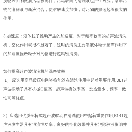
洗物表面的微油污垢被搅拌，污垢表面的清洗液也产生对流，溶解污
物的溶解液与新液混合，使溶解速度加快，对污物的搬运起着很大的
作用。
3.加速度：液体粒子推动产生的加速度。对于频率较高的
超声波清洗
机
，空化作用就很不显著了，这时的清洗主要靠液体粒子超声作用下
的加速度撞击粒子对污物进行超精密清洗。
如何提高
超声波清洗机
的洗净效率
1） 应选用高品质压电陶瓷换能器在清洗使用中起着重要作用,BLT超
声波振动子具有机械Q值高，超声转换效率高，发热量少，频率一致
性高等优点。
2）应选用优质全桥式超声波驱动在清洗使用中起着重要作用,IGBT
超
声波发生器
具有恒流恒功率，良好的空化效果并具有消除驻波影响并