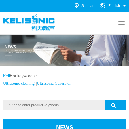
Sitemap
English
Keli
Hot keywords：
|
Ultrasonic cleaning
Ultrasonic Generator
NEWS